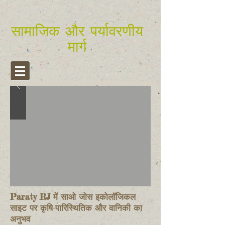
सामाजिक और पर्यावरणीय
मार्ग
Paraty RJ में साओ जोस इकोलॉजिकल
साइट पर कृषि-पारिस्थितिक और वानिकी का
अनुभव