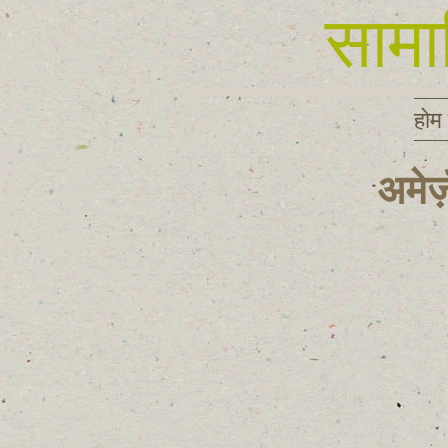
सामा
होम
अमेज
DSCF1374.JPG