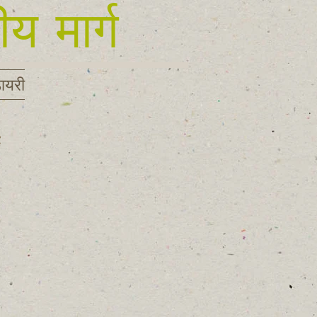
य मार्ग
डायरी