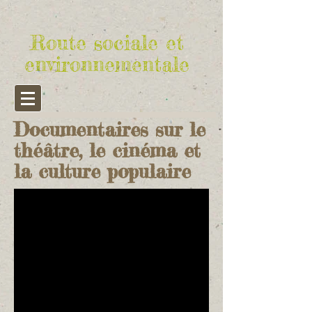
Route sociale et
environnementale
Documentaires sur le
théâtre, le cinéma et
la culture populaire