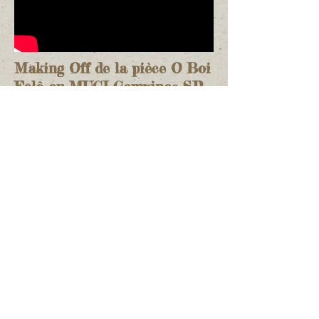
Making Off de la pièce O Boi
Falô au MUCI Campinas SP
2015
Pièce D. Baratinha au MUCI