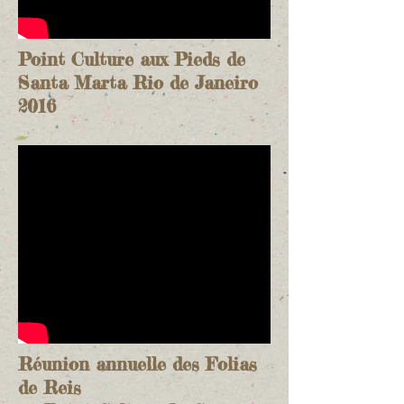
Point Culture aux Pieds de
Santa Marta Rio de Janeiro
2016
Réunion annuelle des Folias
de Reis