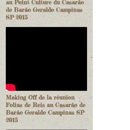
au Point Culture du Casarão
de Barão Geraldo Campinas
SP 2015
Making Off de la réunion
Folias de Reis au Casarão de
Barão Geraldo Campinas SP
2015