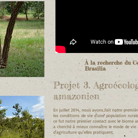
À la recherche du C
Brasilia
Projet 3. Agroécolog
amazonien
En juillet 2014, nous avons fait notre prem
les conditions de vie d'une population rura
ce fut notre premier contact avec le biome 
a cherché à mieux connaître le mode de vie d
d'agriculture qu'elles pratiquent.