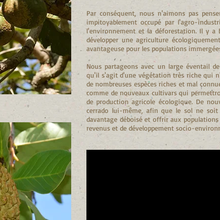
Par conséquent, nous n'aimons pas penser
impitoyablement occupé par l'agro-industri
l'environnement et la déforestation. Il y 
développer une agriculture écologiquemen
avantageuse pour les populations immergées 
Nous partageons avec un large éventail de s
qu'il s'agit d'une végétation très riche qui n
de nombreuses espèces riches et mal connues
comme de nouveaux cultivars qui permettro
de production agricole écologique. De no
cerrado lui-même, afin que le sol ne soit
davantage déboisé et offrir aux populations
revenus et de développement socio-environ