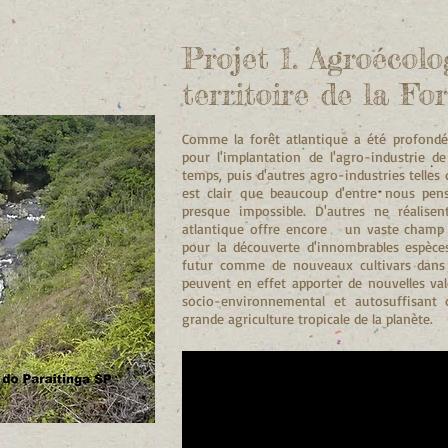
Projet 1. Agroécolo
territoire de la Fo
Comme la forêt atlantique a été profondém
pour l'implantation de l'agro-industrie 
temps, puis d'autres agro-industries telles qu
est clair que beaucoup d'entre nous pen
presque impossible. D'autres ne réalis
atlantique offre encore un vaste champ d
pour la découverte d'innombrables espèces
futur comme de nouveaux cultivars dans 
peuvent en effet apporter de nouvelles va
socio-environnemental et autosuffisant 
grande agriculture tropicale de la planète.