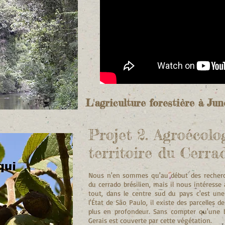
L'agriculture forestière à Jun
Projet 2. Agroécolog
territoire du Cerra
Nous n'en sommes qu'au début des recherch
du cerrado brésilien, mais il nous intéresse 
tout, dans le centre sud du pays c'est u
l'État de São Paulo, il existe des parcelles
plus en profondeur. Sans compter qu'une b
Gerais est couverte par cette végétation.