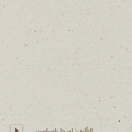
التأليف: لوريتا ناسياسين