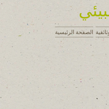
بيئي
ثائقية
الصفحة الرئيسية
FB_20160426_18_28_34_Saved_Pi