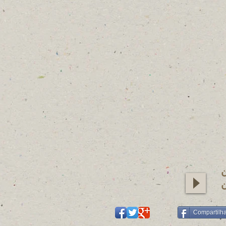
ن
ن
Compartilh