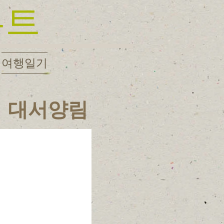
루트
여행일기
11의 대서양림