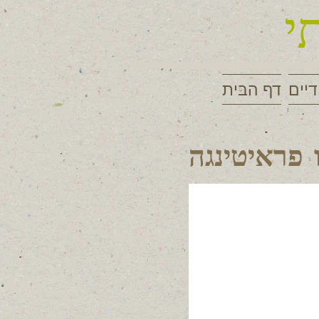
י
דיים
דף הבית