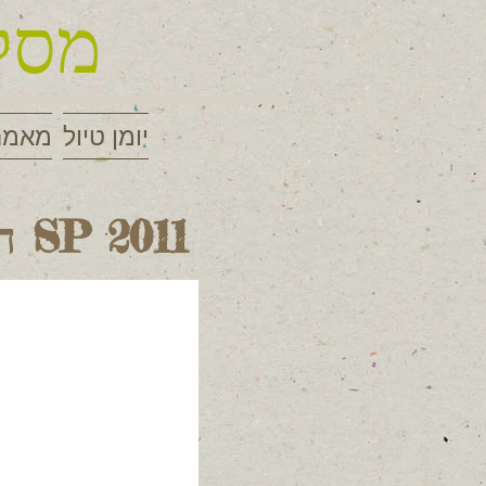
מסלו
יומן טיול
מאמר
היער האטלנטי בסאו לואיס דו פראיטינגה SP 2011