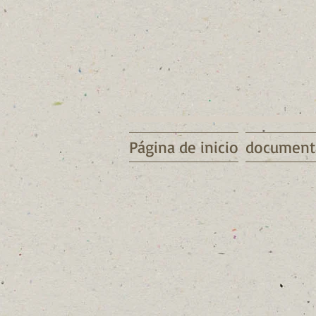
Página de inicio
document
FB_20160426_18_28_34_Saved_Pi