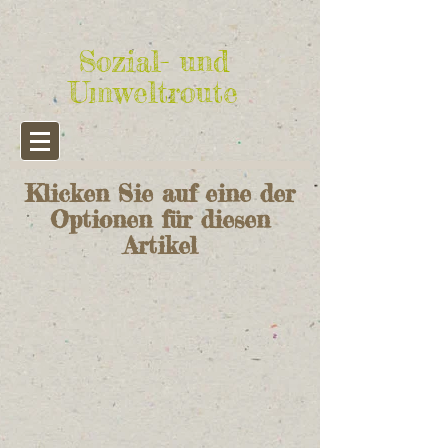
Sozial- und
Umweltroute
Klicken Sie auf eine der
Optionen für diesen
Artikel